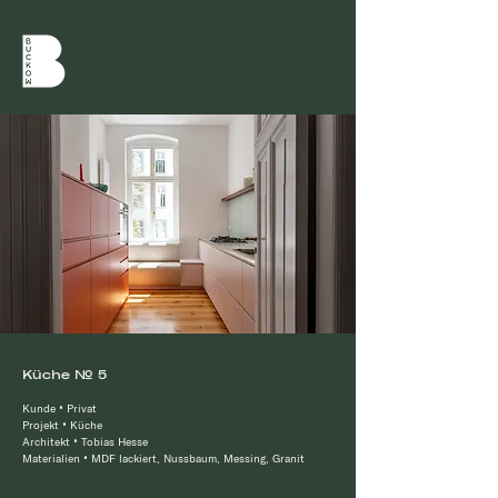
Küche № 5
Kunde
•
Privat
Projekt
•
Küche
Architekt
•
Tobias Hesse
Materialien
•
MDF lackiert, Nussbaum, Messing, Granit