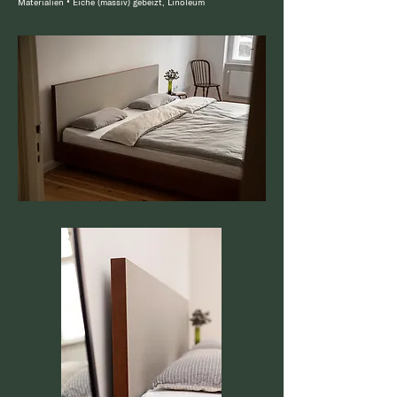
Materialien
•
Eiche (massiv) gebeizt, Linoleum