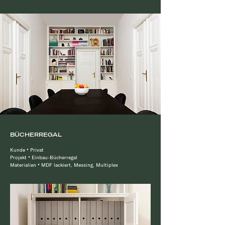
BÜCHERREGAL
Kunde
•
Privat
Projekt
•
Einbau-Bücherregal
Materialien
•
MDF lackiert, Messing, Multiplex